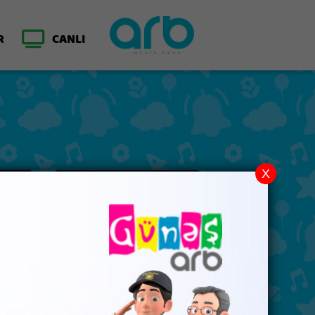
R
CANLI
X