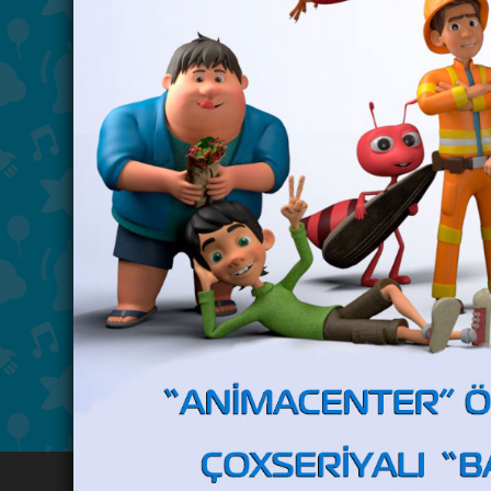
"Çərpələng" - 13 may 2026-cı 