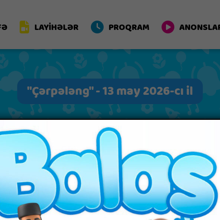
FƏ
LAYİHƏLƏR
PROQRAM
ANONSLA
"Çərpələng" - 13 may 2026-cı il