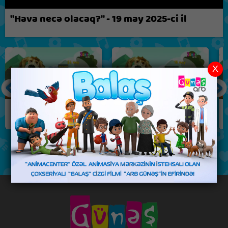
Biz nə fikirləşirik?
"Hava necə olacaq?" - 19 may 2025-ci il
X