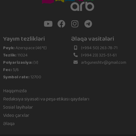
Yayım tezlikləri
Əlaqə vasitələri
Peyk:
Azerspace (46°E)
(+994 50) 263-78-71
Tezlik:
11024
(+994 23) 325-51-61
Polyarizasiya:
(V)
arbguneshtv@gmail.com
Fec:
5/6
Symbol rate:
12700
Haqqımızda
Redaksiya siyasəti və peşə etikası qaydaları
Sosial layihələr
Video çarxlar
Əlaqə