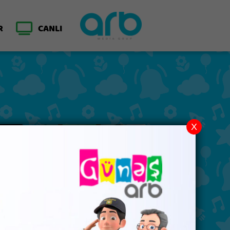
R
CANLI
X