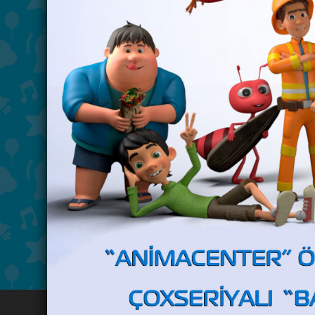
"Tap görək" - 9 may 2026-cı i