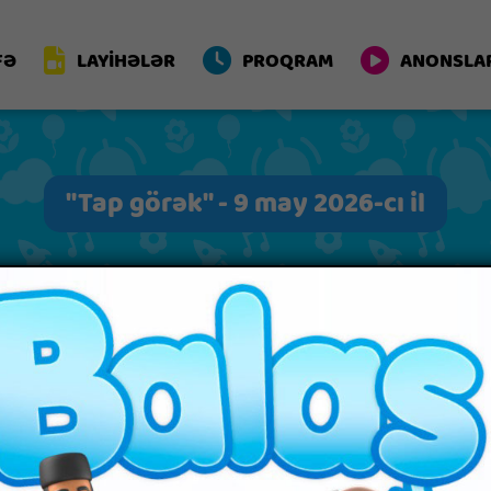
FƏ
LAYİHƏLƏR
PROQRAM
ANONSLA
"Tap görək" - 9 may 2026-cı il