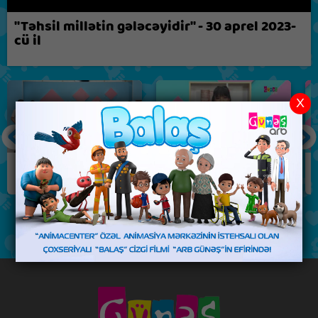
Biz nə fikirləşirik?
"Təhsil millətin gələcəyidir" - 30 aprel 2023-
cü il
X