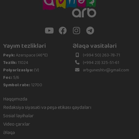
Yayım tezlikləri
Əlaqə vasitələri
Peyk:
Azerspace (46°E)
(+994 50) 263-78-71
Tezlik:
11024
(+994 23) 325-51-61
Polyarizasiya:
(V)
arbguneshtv@gmail.com
Fec:
5/6
Symbol rate:
12700
Haqqımızda
Redaksiya siyasəti və peşə etikası qaydaları
Sosial layihələr
Video çarxlar
Əlaqə